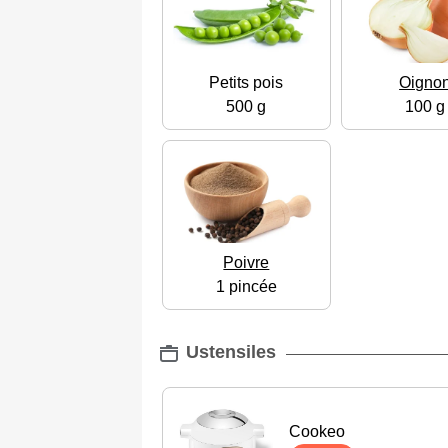
Petits pois
Oigno
500 g
100 g
Poivre
1 pincée
Ustensiles
Cookeo