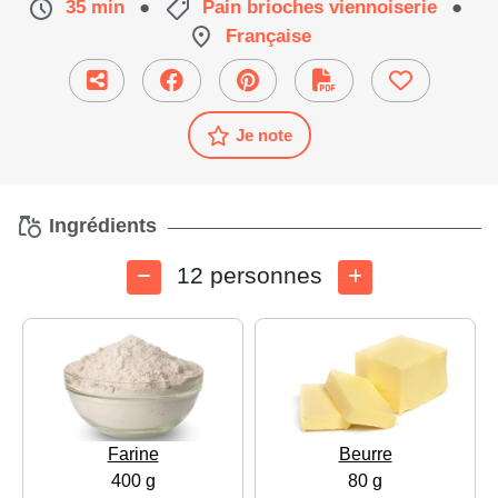
35 min
●
Pain brioches viennoiserie
●
Française
Je note
Ingrédients
12 personnes
Farine
Beurre
400 g
80 g