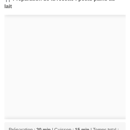
lait
Préparation :
20 min
| Cuisson :
15 min
| Temps total :