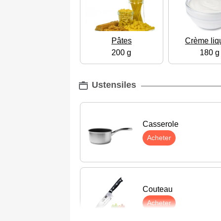
Pâtes
Crème liq
200 g
180 g
Ustensiles
Casserole
Acheter
Couteau
Acheter