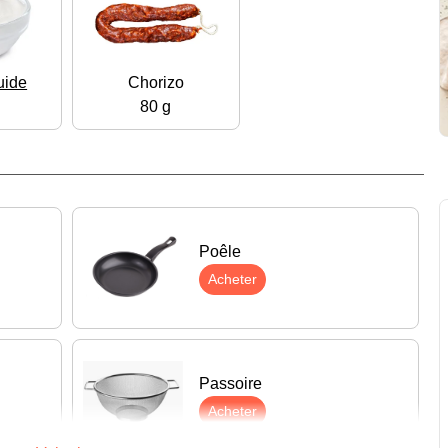
uide
Chorizo
80 g
Poêle
Acheter
Passoire
Acheter