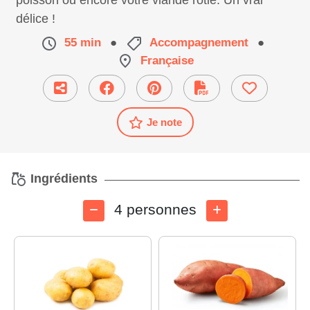
poisson ou encore votre viande rôtie. Un vrai
délice !
55 min
●
Accompagnement
●
Française
Je note
Ingrédients
4 personnes