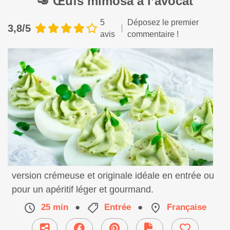
🥑 Œufs mimosa à l’avocat
5
Déposez le premier
3,8/5
avis
commentaire !
Découvrez les œufs mimosa à l’avocat, une
version crémeuse et originale idéale en entrée ou
pour un apéritif léger et gourmand.
25 min
●
Entrée
●
Française