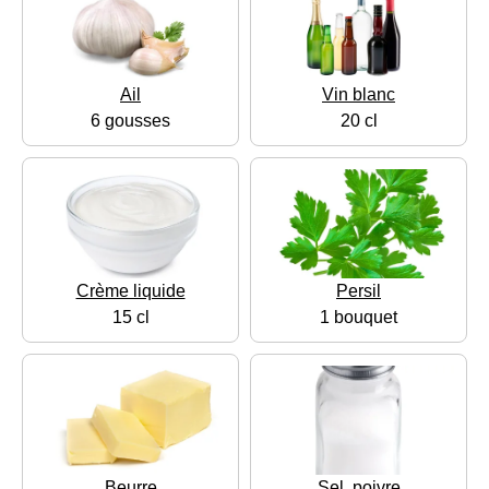
Ail
Vin blanc
6 gousses
20 cl
Crème liquide
Persil
15 cl
1 bouquet
Beurre
Sel, poivre