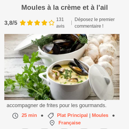
Moules à la crème et à l'ail
131
Déposez le premier
3,8/5
avis
commentaire !
Une recette gourmande de moules à partager ! A
accompagner de frites pour les gourmands.
25 min
●
Plat Principal
|
Moules
●
Française