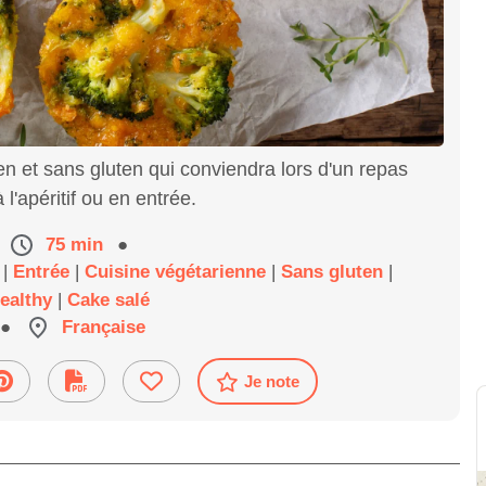
n et sans gluten qui conviendra lors d'un repas
 l'apéritif ou en entrée.
75 min
●
e
|
Entrée
|
Cuisine végétarienne
|
Sans gluten
|
ealthy
|
Cake salé
●
Française
Je note