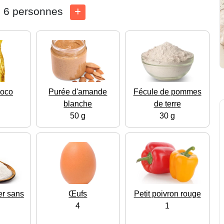
6 personnes
coco
Purée d'amande
Fécule de pommes
blanche
de terre
50 g
30 g
er sans
Œufs
Petit poivron rouge
4
1