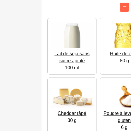
Lait de soja sans
Huile de 
sucre ajouté
80 g
100 ml
Cheddar râpé
Poudre à lev
30 g
gluten
6 g