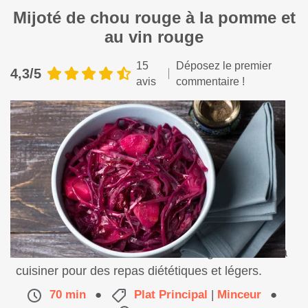
Mijoté de chou rouge à la pomme et
au vin rouge
15
Déposez le premier
4,3/5
avis
commentaire !
Une délicieuse recette de chou rouge très facile à
cuisiner pour des repas diététiques et légers.
70 min
●
Plat Principal
|
Minceur
●