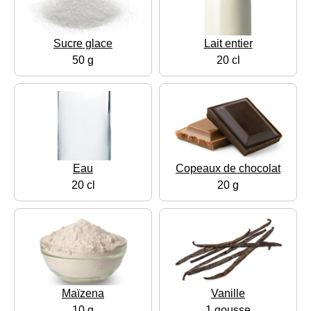
Sucre glace
Lait entier
50 g
20 cl
Eau
Copeaux de chocolat
20 cl
20 g
Maïzena
Vanille
10 g
1 gousse