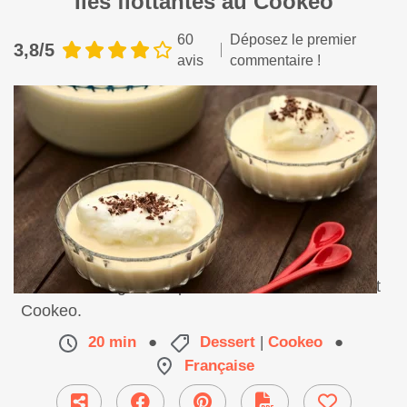
Iles flottantes au Cookeo
60
Déposez le premier
3,8/5
avis
commentaire !
Un dessert léger et rapide à faire avec votre robot
Cookeo.
20 min
●
Dessert
|
Cookeo
●
Française