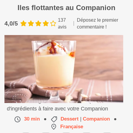
Iles flottantes au Companion
137
Déposez le premier
4,0/5
avis
commentaire !
Un dessert léger, délicieux et avec peu
d'ingrédients à faire avec votre Companion
30 min
●
Dessert
|
Companion
●
Française