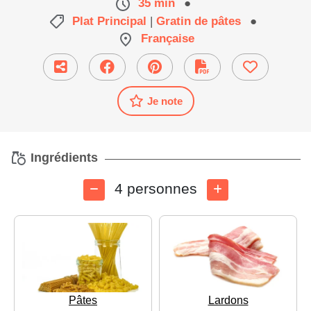
35 min
●
Plat Principal
|
Gratin de pâtes
●
Française
Je note
Ingrédients
4 personnes
Pâtes
Lardons