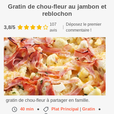
Gratin de chou-fleur au jambon et
reblochon
107
Déposez le premier
3,8/5
avis
commentaire !
Découvrez cette délicieuse recette originale de
gratin de chou-fleur à partager en famille.
40 min
●
Plat Principal
|
Gratin
●