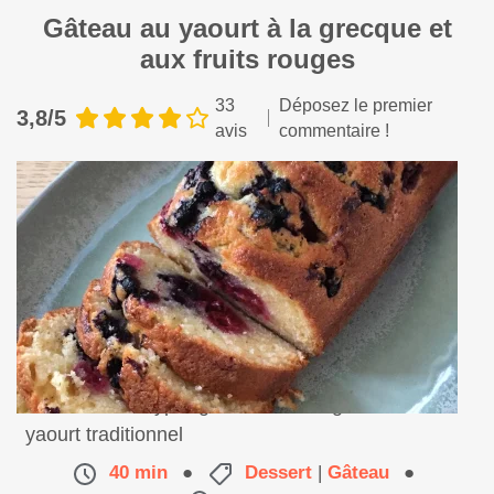
Gâteau au yaourt à la grecque et
aux fruits rouges
33
Déposez le premier
3,8/5
avis
commentaire !
Une variante hyper gourmande du gateau au
yaourt traditionnel
40 min
●
Dessert
|
Gâteau
●