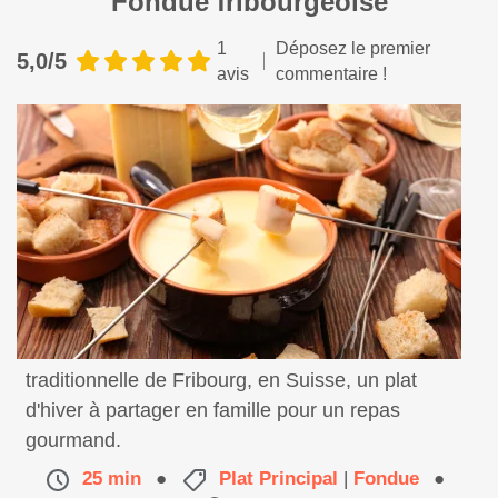
Fondue fribourgeoise
1
Déposez le premier
5,0/5
avis
commentaire !
Voici la recette traditionnelle de la fondue
traditionnelle de Fribourg, en Suisse, un plat
d'hiver à partager en famille pour un repas
gourmand.
25 min
●
Plat Principal
|
Fondue
●