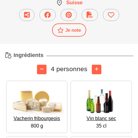
Suisse
Je note
Ingrédients
4 personnes
Vacherin fribourgeois
Vin blanc sec
800 g
35 cl