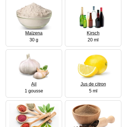
Maïzena
Kirsch
30 g
20 ml
Ail
Jus de citron
1 gousse
5 ml