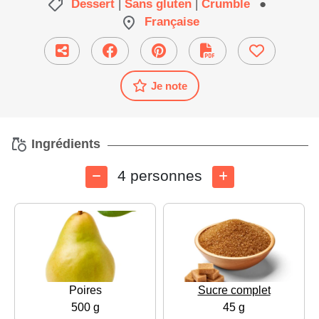
Dessert
|
Sans gluten
|
Crumble
●
Française
Je note
Ingrédients
4 personnes
Poires
Sucre complet
500 g
45 g