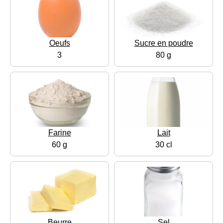
Oeufs
Sucre en poudre
3
80 g
Farine
Lait
60 g
30 cl
Beurre
Sel