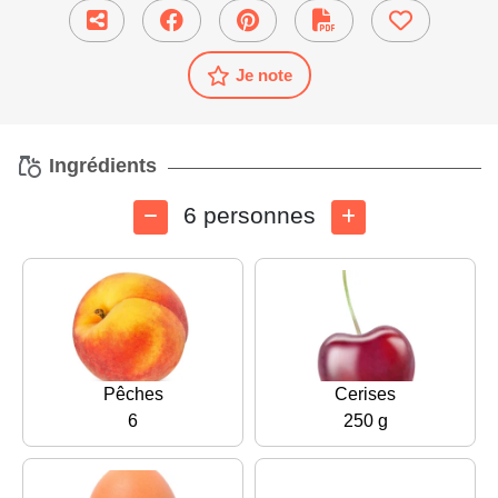
Je note
Ingrédients
6 personnes
Pêches
Cerises
6
250 g