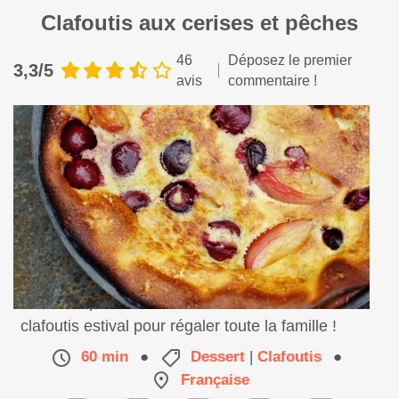
Clafoutis aux cerises et pêches
46
Déposez le premier
3,3/5
avis
commentaire !
On fait le plein de vitamines et de soleil avec ce
clafoutis estival pour régaler toute la famille !
60 min
●
Dessert
|
Clafoutis
●
Française