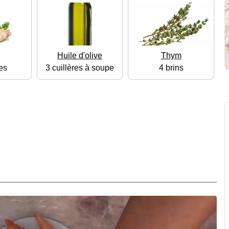
Huile d'olive
Thym
es
3 cuillères à soupe
4 brins