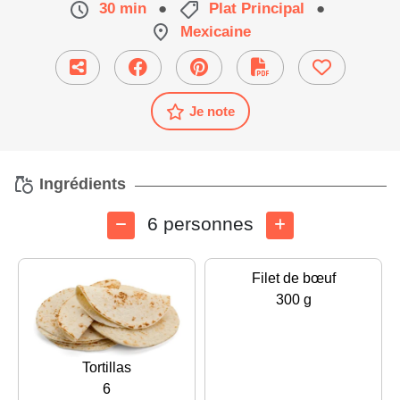
30 min
●
Plat Principal
●
Mexicaine
Je note
Ingrédients
6 personnes
Filet de bœuf
300 g
Tortillas
6