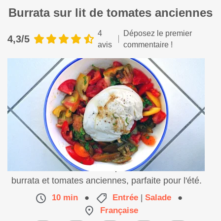
Burrata sur lit de tomates anciennes
4
Déposez le premier
4,3/5
avis
commentaire !
Découvrez cette entrée express et fraîche avec
burrata et tomates anciennes, parfaite pour l'été.
10 min
●
Entrée
|
Salade
●
Française