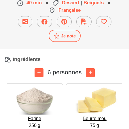
40 min
●
Dessert
|
Beignets
●
Française
Je note
Ingrédients
6 personnes
Farine
Beurre mou
250 g
75 g