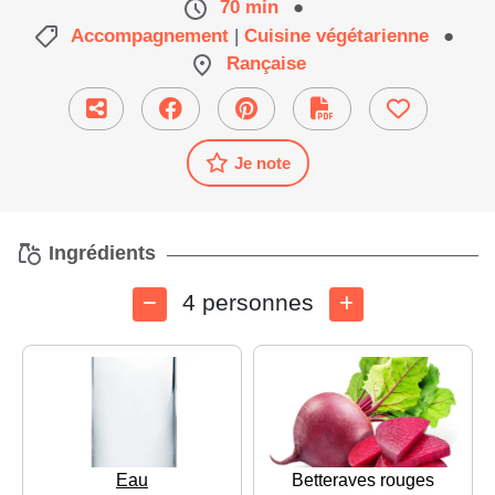
70 min
●
Accompagnement
|
Cuisine végétarienne
●
Rançaise
Je note
Ingrédients
4 personnes
Eau
Betteraves rouges