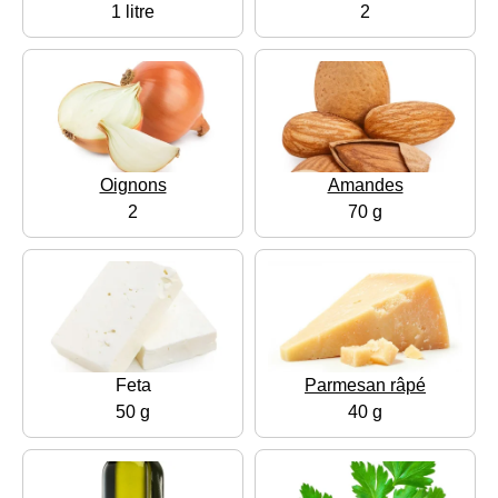
1 litre
2
Oignons
Amandes
2
70 g
Feta
Parmesan râpé
50 g
40 g