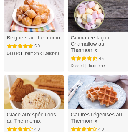
Beignets au thermomix
Guimauve façon
Chamallow au
5,0
Thermomix
Dessert
Thermomix
Beignets
|
|
4,6
Dessert
Thermomix
|
Glace aux spéculoos
Gaufres liégeoises au
au Thermomix
Thermomix
4,0
4,0