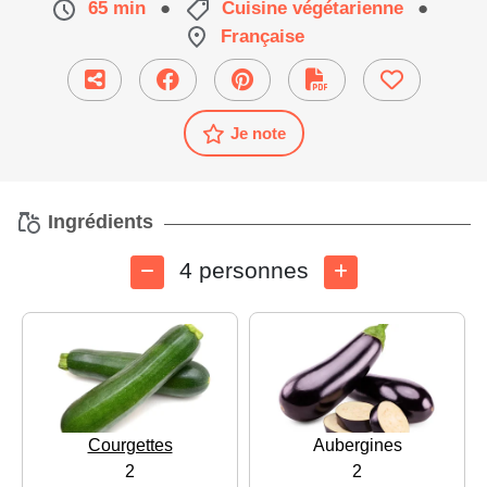
65 min
●
Cuisine végétarienne
●
Française
Je note
Ingrédients
4 personnes
Courgettes
Aubergines
2
2