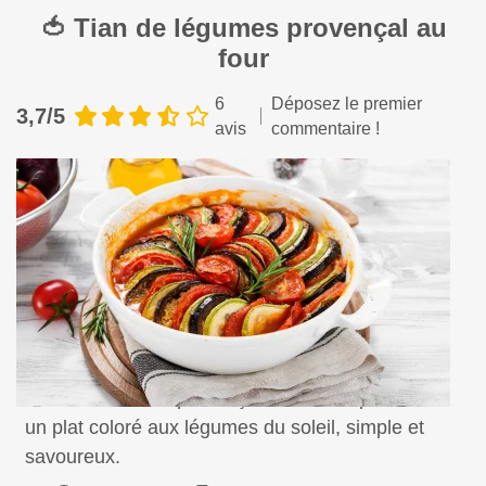
🍅 Tian de légumes provençal au
four
6
Déposez le premier
3,7/5
avis
commentaire !
Savourez un tian provençal fondant et parfumé,
un plat coloré aux légumes du soleil, simple et
savoureux.