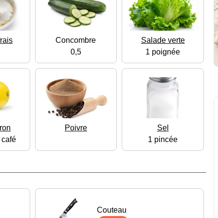
rais
Concombre
Salade verte
0,5
1 poignée
tron
Poivre
Sel
à café
1 pincée
Couteau