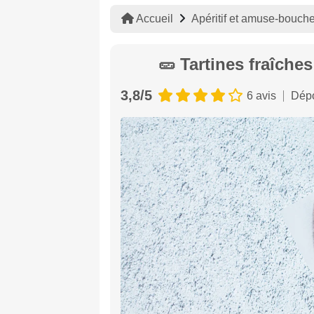
Accueil
Apéritif et amuse-bouch
🥒 Tartines fraîche
3,8/5
6 avis
Dépo