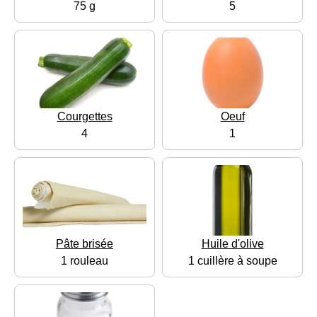
75 g
5
Courgettes
Oeuf
4
1
Pâte brisée
Huile d'olive
1 rouleau
1 cuillère à soupe