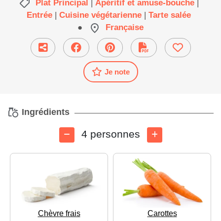
Plat Principal
|
Apéritif et amuse-bouche
|
Entrée
|
Cuisine végétarienne
|
Tarte salée
●
Française
Je note
Ingrédients
4 personnes
Chèvre frais
Carottes