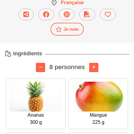
Française
Je note
Ingrédients
8 personnes
Ananas
Mangue
300 g
225 g