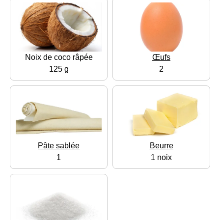
Noix de coco râpée
Œufs
125 g
2
Pâte sablée
Beurre
1
1 noix