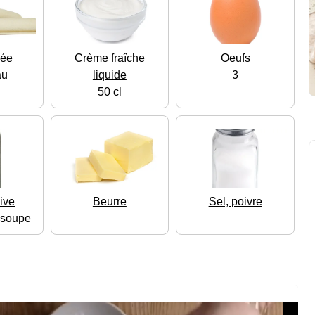
sée
Crème fraîche
Oeufs
au
liquide
3
50 cl
live
Beurre
Sel, poivre
à soupe