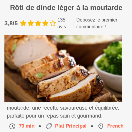
Rôti de dinde léger à la moutarde
135
Déposez le premier
3,8/5
avis
commentaire !
Découvrez ce délicieux rôti de dinde léger à la
moutarde, une recette savoureuse et équilibrée,
parfaite pour un repas sain et gourmand.
70 min
●
Plat Principal
●
French