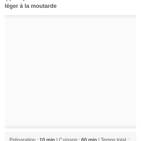
léger à la moutarde
Préparation :
10 min
| Cuisson :
60 min
| Temps total :