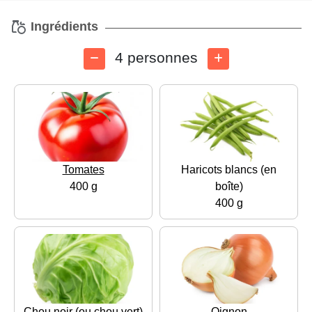
Ingrédients
4 personnes
Tomates
Haricots blancs (en
400 g
boîte)
400 g
Chou noir (ou chou vert)
Oignon