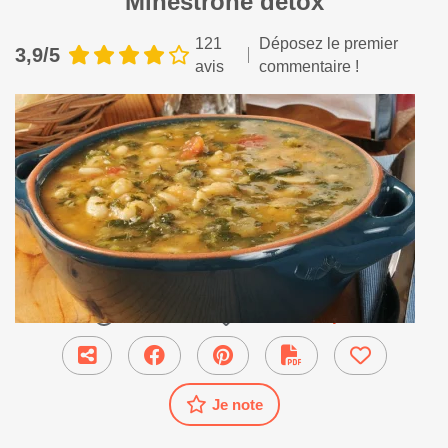
Minestrone détox
121
Déposez le premier
3,9/5
avis
commentaire !
60 min
●
Plat Principal
Je note