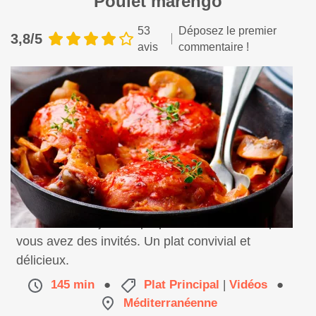
Poulet marengo
53
Déposez le premier
3,8/5
avis
commentaire !
Une recette mijotée à proposer au dîner lorsque
vous avez des invités. Un plat convivial et
délicieux.
145 min
●
Plat Principal
|
Vidéos
●
Méditerranéenne