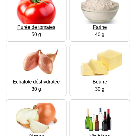
Purée de tomates
Farine
50 g
40 g
Echalote déshydratée
Beurre
30 g
30 g