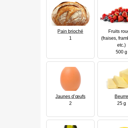
Pain brioché
Fruits ro
1
(fraises, fra
etc.)
500 g
Jaunes d’œufs
Beurr
2
25 g