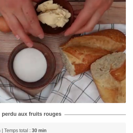
n perdu aux fruits rouges
n
| Temps total :
30 min