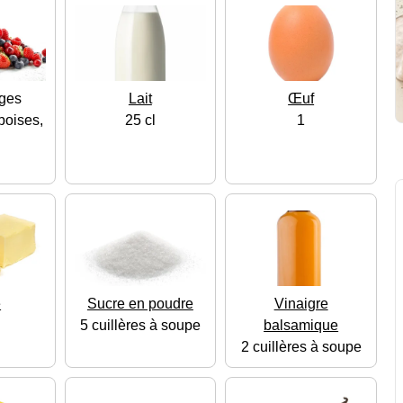
uges
Lait
Œuf
mboises,
25 cl
1
e
Sucre en poudre
Vinaigre
5 cuillères à soupe
balsamique
2 cuillères à soupe