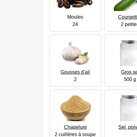
Moules
Courget
24
2 petit
Gousses d'ail
Gros se
2
500 g
Chapelure
Sel, poi
2 cuillères à soupe