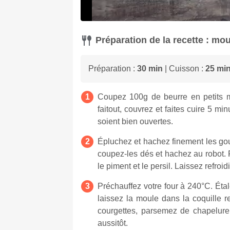
Préparation de la recette : mou
Préparation :
30 min
| Cuisson :
25 mi
Coupez 100g de beurre en petits mo
faitout, couvrez et faites cuire 5 mi
soient bien ouvertes.
Épluchez et hachez finement les gous
coupez-les dés et hachez au robot. F
le piment et le persil. Laissez refroi
Préchauffez votre four à 240°C. Étal
laissez la moule dans la coquille r
courgettes, parsemez de chapelure.
aussitôt.