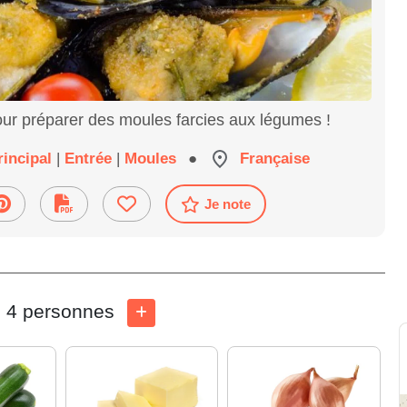
our préparer des moules farcies aux légumes !
rincipal
|
Entrée
|
Moules
●
Française
Je note
4 personnes