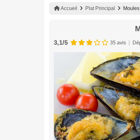
Accueil
Plat Principal
Moules 
M
3,1/5
35 avis
Dép