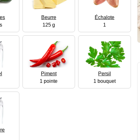
tes
Beurre
Échalote
es
125 g
1
l
Piment
Persil
1 pointe
1 bouquet
vre