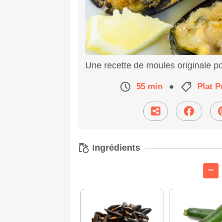
Une recette de moules originale p
55 min
●
Plat P
Ingrédients