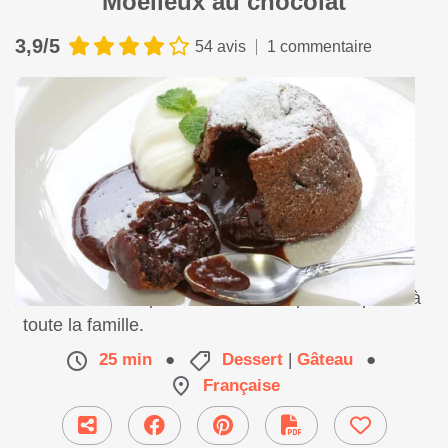
Moelleux au chocolat
3,9/5
54 avis
1 commentaire
Une recette simple et chocolatée qui vous plaira à
toute la famille.
25 min
●
Dessert
|
Gâteau
●
Française