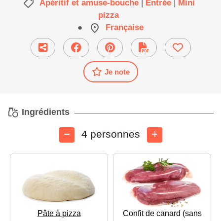
Apéritif et amuse-bouche
|
Entrée
|
Mini
pizza
●
Française
Je note
Ingrédients
4 personnes
Pâte à pizza
Confit de canard (sans