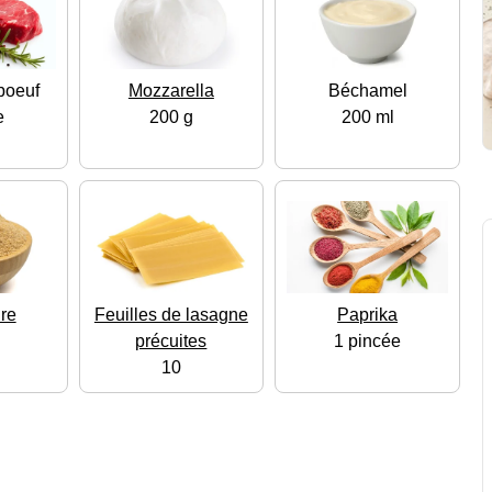
boeuf
Mozzarella
Béchamel
e
200 g
200 ml
re
Feuilles de lasagne
Paprika
précuites
1 pincée
10