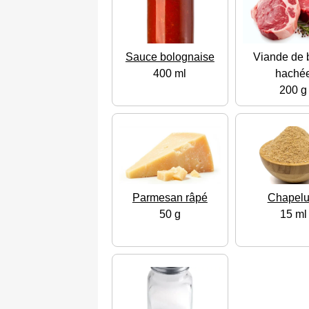
Sauce bolognaise
Viande de 
400 ml
haché
200 g
Parmesan râpé
Chapelu
50 g
15 ml