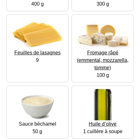
400 g
300 g
Feuilles de lasagnes
Fromage râpé
9
(emmental, mozzarella,
tomme)
100 g
Sauce béchamel
Huile d’olive
50 g
1 cuillère à soupe