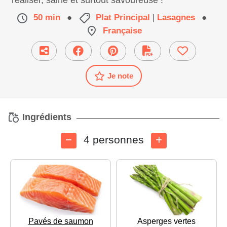
réaliser, saine et surtout savoureuse !
50 min
●
Plat Principal
|
Lasagnes
●
Française
Je note
Ingrédients
4 personnes
Pavés de saumon
Asperges vertes