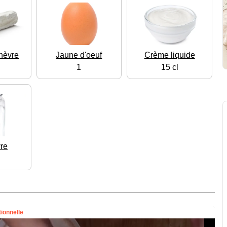
hèvre
Jaune d'oeuf
Crème liquide
1
15 cl
vre