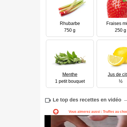
Rhubarbe
Fraises m
750 g
250 g
Menthe
Jus de ci
1 petit bouquet
½
Le top des recettes en vidéo