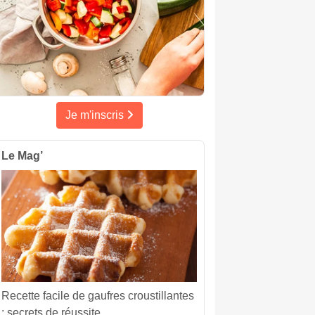
Je m'inscris
Le Mag’
Recette facile de gaufres croustillantes
: secrets de réussite