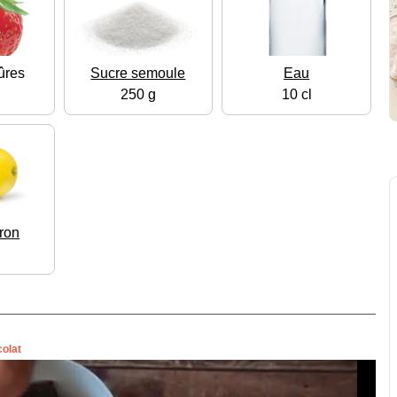
ûres
Sucre semoule
Eau
250 g
10 cl
tron