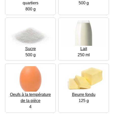
quartiers
500 g
800 g
Sucre
Lait
500 g
250 ml
Oeufs à la température
Beurre fondu
de la pièce
125 g
4