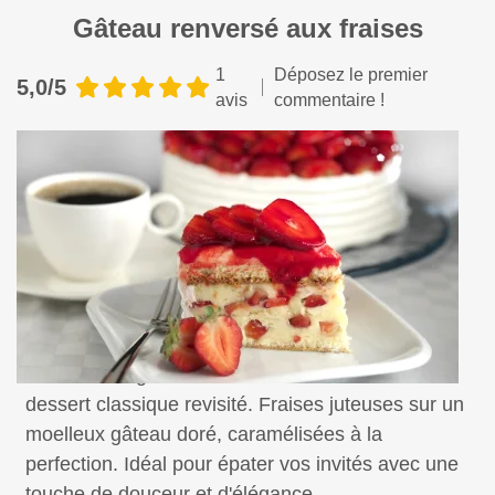
Gâteau renversé aux fraises
1
Déposez le premier
5,0/5
avis
commentaire !
Savourez le gâteau renversé aux fraises, un
dessert classique revisité. Fraises juteuses sur un
moelleux gâteau doré, caramélisées à la
perfection. Idéal pour épater vos invités avec une
touche de douceur et d'élégance.