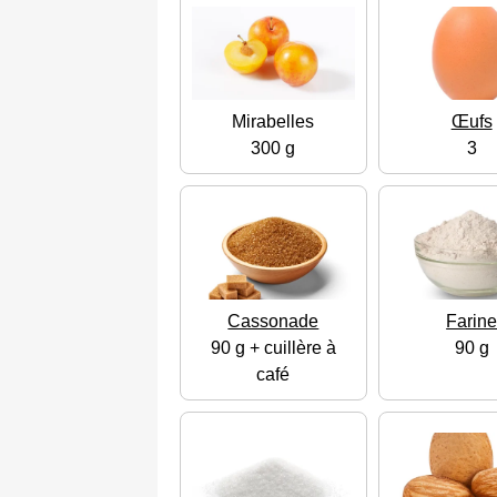
Mirabelles
Œufs
300 g
3
Cassonade
Farin
90 g + cuillère à
90 g
café