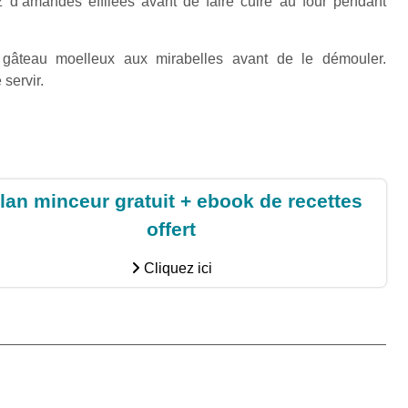
 d’amandes effilées avant de faire cuire au four pendant
e gâteau moelleux aux mirabelles avant de le démouler.
servir.
lan minceur gratuit + ebook de recettes
offert
Cliquez ici