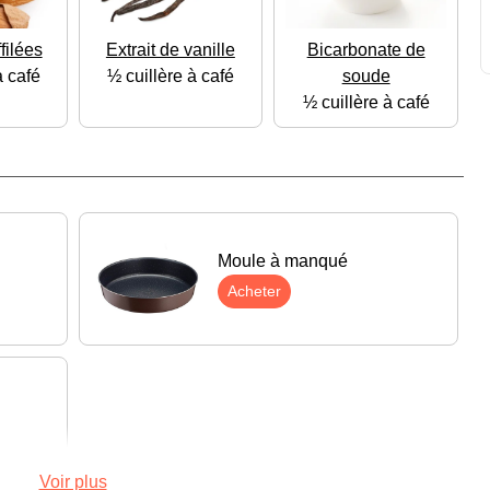
filées
Extrait de vanille
Bicarbonate de
à café
½ cuillère à café
soude
½ cuillère à café
Moule à manqué
Acheter
Voir plus