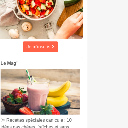
Je m'inscris
Le Mag’
🌞 Recettes spéciales canicule : 10
idées pas chères, fraîches et sans