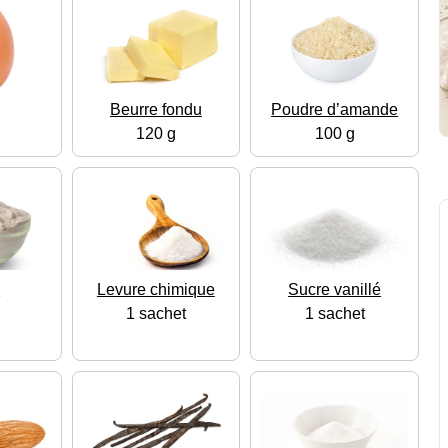
Beurre fondu
Poudre d’amande
120 g
100 g
e
Levure chimique
Sucre vanillé
1 sachet
1 sachet