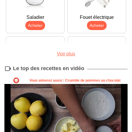
Saladier
Fouet électrique
Acheter
Acheter
Voir plus
Le top des recettes en vidéo
Poêle
Moule à manqué
Acheter
Acheter
Louche
Fouet
Acheter
Acheter