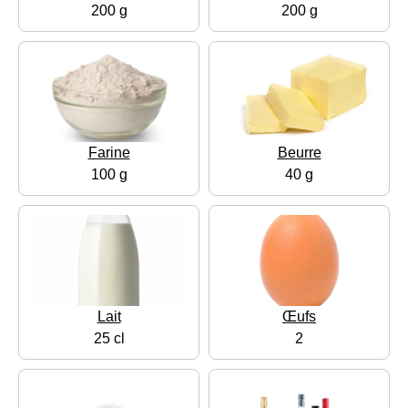
200 g
200 g
Farine
Beurre
100 g
40 g
Lait
Œufs
25 cl
2