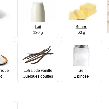
Lait
Beurre
120 g
60 g
mique
Extrait de vanille
Sel
t
Quelques gouttes
1 pincée