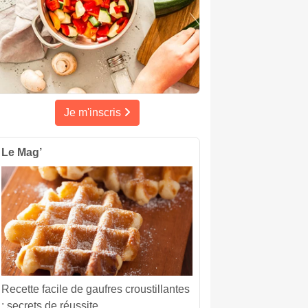
Je m'inscris
Le Mag’
Recette facile de gaufres croustillantes
: secrets de réussite