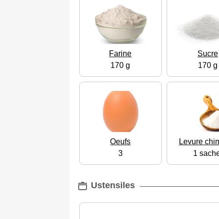
Farine
Sucre
170 g
170 g
Oeufs
Levure chi
3
1 sache
Ustensiles