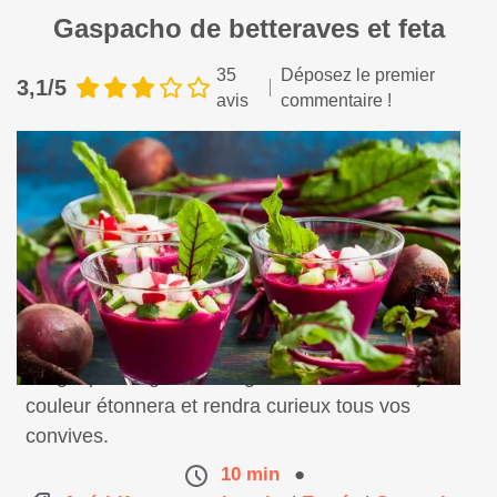
Gaspacho de betteraves et feta
35
Déposez le premier
3,1/5
avis
commentaire !
Un gaspacho gourmand grâce à sa feta. Sa jolie
couleur étonnera et rendra curieux tous vos
convives.
10 min
●