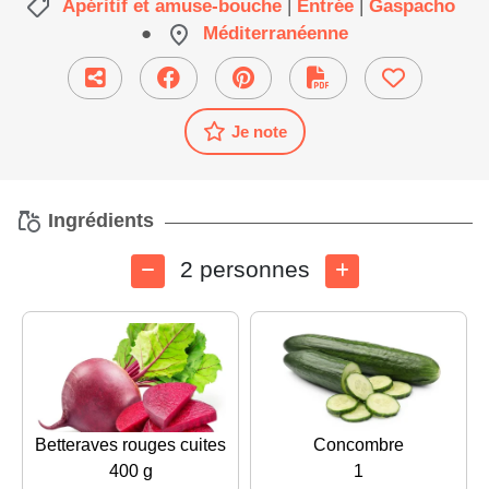
Apéritif et amuse-bouche
|
Entrée
|
Gaspacho
●
Méditerranéenne
Je note
Ingrédients
2 personnes
Betteraves rouges cuites
Concombre
400 g
1