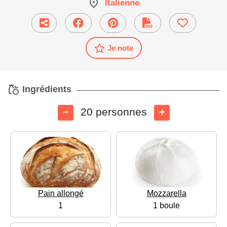
Italienne
Je note
Ingrédients
20 personnes
Pain allongé
Mozzarella
1
1 boule