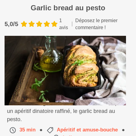
Garlic bread au pesto
1
Déposez le premier
5,0/5
avis
commentaire !
Une recette originale venue tout droit d'Italie pour
un apéritif dinatoire raffiné, le garlic bread au
pesto.
35 min
●
Apéritif et amuse-bouche
●