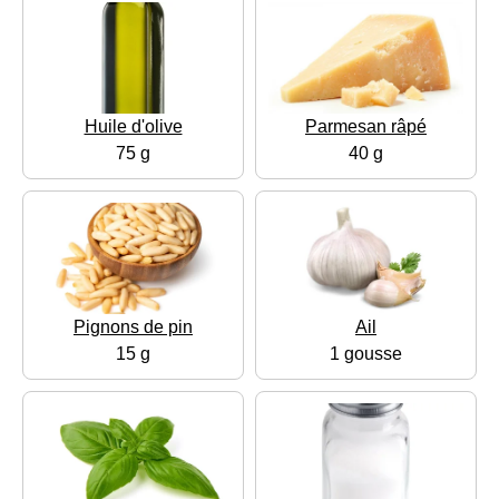
Huile d'olive
Parmesan râpé
75 g
40 g
Pignons de pin
Ail
15 g
1 gousse