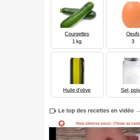
Courgettes
Oeufs
1 kg
3
Huile d'olive
Sel, poi
Le top des recettes en vidéo