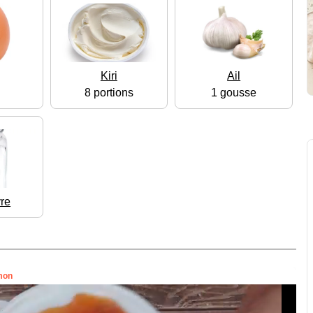
Kiri
Ail
8 portions
1 gousse
vre