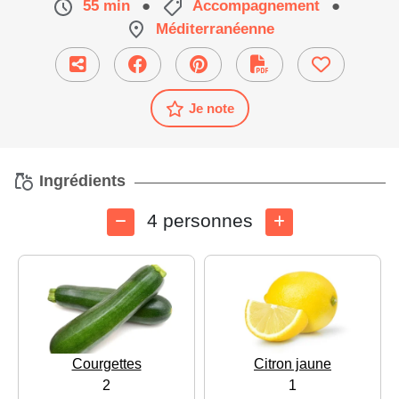
55 min
●
Accompagnement
●
Méditerranéenne
Je note
Ingrédients
4 personnes
Courgettes
Citron jaune
2
1