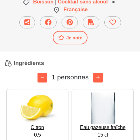
Boisson
|
Cocktail sans alcool
●
Française
Je note
Ingrédients
1 personnes
Citron
Eau gazeuse fraîche
0,5
15 cl