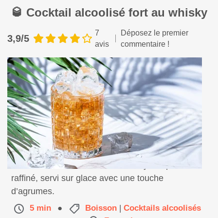
🥃 Cocktail alcoolisé fort au whisky
7
Déposez le premier
3,9/5
avis
commentaire !
Savourez un cocktail fort au whisky, simple et
raffiné, servi sur glace avec une touche
d’agrumes.
5 min
●
Boisson
|
Cocktails alcoolisés