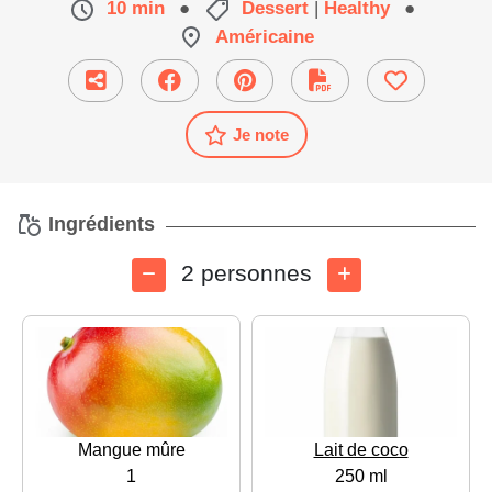
10 min
●
Dessert
|
Healthy
●
Américaine
Je note
Ingrédients
2 personnes
Mangue mûre
Lait de coco
1
250 ml