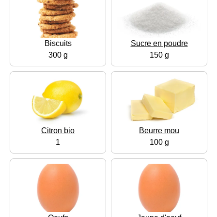
Biscuits
Sucre en poudre
300 g
150 g
Citron bio
Beurre mou
1
100 g