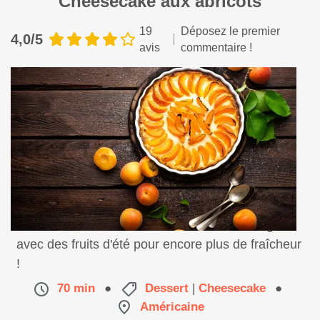
Cheesecake aux abricots
19
Déposez le premier
4,0/5
avis
commentaire !
Une belle recette de cheesecake maison original
avec des fruits d'été pour encore plus de fraîcheur
!
70 min
●
Dessert
|
Cheesecake
●
Américaine